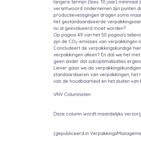
langere termijn (lees: 10 jaar) minimaal 
verantwoord ondernemen zijn punten die 
productievestigingen dragen soms maar 
het gestandaardiseerde verpakkingsaan
nu al geëvalueerd moet worden?
Op pagina 49 van het 50 pagina's tellen
zijn de CO
-emissies van verpakkingen i
2
Concludeert de verpakkingskundige hier
verpakkingen alleen? En dat we het me
geen ander dat suboptimalisaties ergen
Liever gaan we als verpakkingskundigen
standaardiseren van verpakkingen, het m
van de houdbaarheid en het sluiten van 
VNV Columnisten
Deze column wordt maandelijks verzorg
(gepubliceerd in VerpakkingsManageme