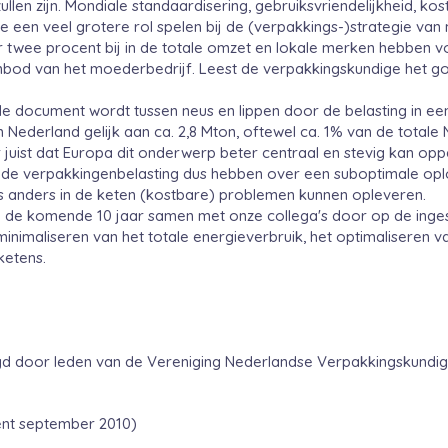
zullen zijn. Mondiale standaardisering, gebruiksvriendelijkheid, k
een veel grotere rol spelen bij de (verpakkings-)strategie van 
twee procent bij in de totale omzet en lokale merken hebben voo
bod van het moederbedrijf. Leest de verpakkingskundige het go
de document wordt tussen neus en lippen door de belasting in een 
n Nederland gelijk aan ca. 2,8 Mton, oftewel ca. 1% van de total
 juist dat Europa dit onderwerp beter centraal en stevig kan op
t de verpakkingenbelasting dus hebben over een suboptimale opl
s anders in de keten (kostbare) problemen kunnen opleveren.
 de komende 10 jaar samen met onze collega's door op de inges
inimaliseren van het totale energieverbruik, het optimaliseren va
ketens.
d door leden van de Vereniging Nederlandse Verpakkingskundige
nt september 2010)