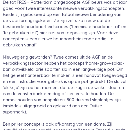
De tot FRESH Rotterdam omgedoopte AGF beurs was dit jaar
goed voor twee interessante nieuwe verpakkingsconcepten.
Beide zijn gebaseerd op een totaal nieuwe benadering van
de voortbrengingsketen. Ze zijn zelfs zo nieuw dat de
bestaande houdbaarheidscodes ('tenminste houdbaar tot' en
'te gebruiken tot') hier niet van toepassing zijn. Voor deze
concepten is een nieuwe houdbaarheidscode nodig: 'te
gebruiken vanaf'.
Nieuwsgierig geworden? Twee dames uit de AGF en de
verpakkkingssector hebben het concept 'home-grow-salad-
bar' ontwikkeld; drie soorten sla in een langwerpige pot. Om
het geheel hanteerbaar te maken is een handvat toegevoegd
en een instructie voor gebruik is op de pot gedrukt. De sla zal
'plukrijp' zijn op het moment dat de tray in de winkel staat en
is in de vensterbank een dag of tien vers te houden. De
dames houden van aanpakken; 800 duizend slaplantjes zijn
inmiddels uitgegroeid en geleverd aan een Duitse
supermarkt.
Een priller concept is ook afkomstig van een dame. Zij