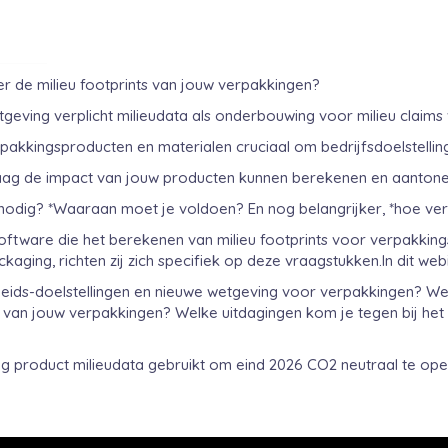
r de milieu footprints van jouw verpakkingen?
eving verplicht milieudata als onderbouwing voor milieu claims
erpakkingsproducten en materialen cruciaal om bedrijfsdoelstell
graag de impact van jouw producten kunnen berekenen en aanton
 nodig? *Waaraan moet je voldoen? En nog belangrijker, *hoe verk
oftware die het berekenen van milieu footprints voor verpakki
ging, richten zij zich specifiek op deze vraagstukken.In dit web
ds-doelstellingen en nieuwe wetgeving voor verpakkingen? Welk
nts van jouw verpakkingen? Welke uitdagingen kom je tegen bij h
 product milieudata gebruikt om eind 2026 CO2 neutraal te opere